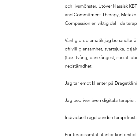
och livsmönster. Utöver klassisk K
and Commitment Therapy, Metakogni
Compassion en viktig del i de terapi
Vanlig problematik jag behandlar är 
ofrivillig ensamhet, svartsjuka, osj
(t.ex. tvång, panikångest, social fob
nedstämdhet.
Jag tar emot klienter på Dragetklin
Jag bedriver även digitala terapier.
Individuell regelbunden terapi kosta
För terapisamtal utanför kontorstid