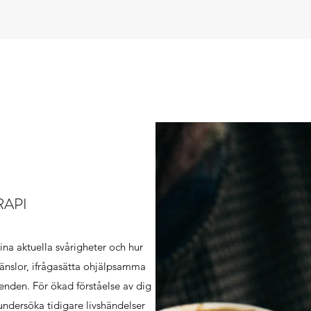
RAPI
dina aktuella svårigheter och hur
känslor, ifrågasätta ohjälpsamma
nden. För ökad förståelse av dig
 undersöka tidigare livshändelser