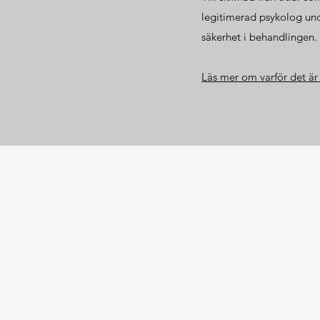
legitimerad psykolog unde
säkerhet i behandlingen.
Läs mer om varför det är 