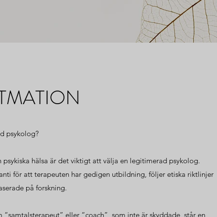
TMATION
rad psykolog?
 psykiska hälsa är det viktigt att välja en legitimerad psykolog.
ti för att terapeuten har gedigen utbildning, följer etiska riktlinjer
serade på forskning.
 som “samtalsterapeut” eller “coach”, som inte är skyddade, står en