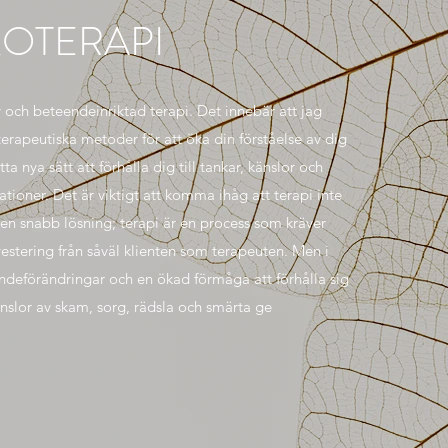
OTERAPI
 och beteendeinriktad terapi. Det innebär att jag
erapeutiska metoder för att öka din förståelse av dig
tta nya sätt att förhålla dig till tankar, känslor och
ationer. Det är viktigt att komma ihåg att terapi inte
er en snabb lösning; terapi är en process som kräver
estering från såväl klienten som terapeuten. Men i
deförändringar och en ökad förmåga att förhålla sig
känslor av skam, sorg, rädsla och smärta ge