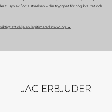
r tillsyn av Socialstyrelsen – din trygghet för hög kvalitet och
viktigt att välja en legitimerad psykolog →
JAG ERBJUDER