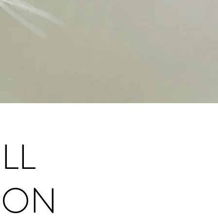
LL
SON