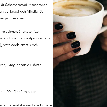
BT är Schematerapi, Acceptance
tiv Terapi och Mindful Self
er jag bedriver.
relationssvårigheter (t.ex.
älvständighet), ångestproblematik
i), stressproblematik och
iken, Dragrännan 2 i Bålsta.
r 1400:- för 45 minuter.
 eller för enstaka samtal inbokade